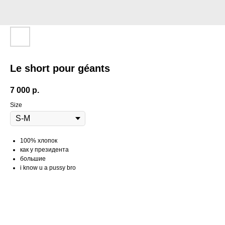
Le short pour géants
7 000
р.
Size
100% хлопок
как у президента
большие
i know u a pussy bro